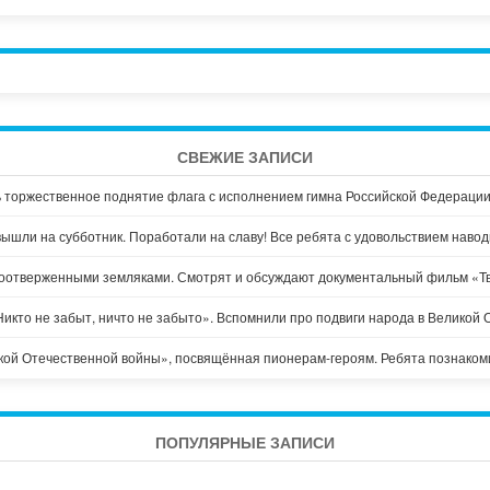
СВЕЖИЕ ЗАПИСИ
ь торжественное поднятие флага с исполнением гимна Российской Федераци
шли на субботник. Поработали на славу! Все ребята с удовольствием навод
моотверженными земляками. Смотрят и обсуждают документальный фильм «Тв
Никто не забыт, ничто не забыто». Вспомнили про подвиги народа в Великой 
ой Отечественной войны», посвящённая пионерам-героям. Ребята познакомил
ПОПУЛЯРНЫЕ ЗАПИСИ